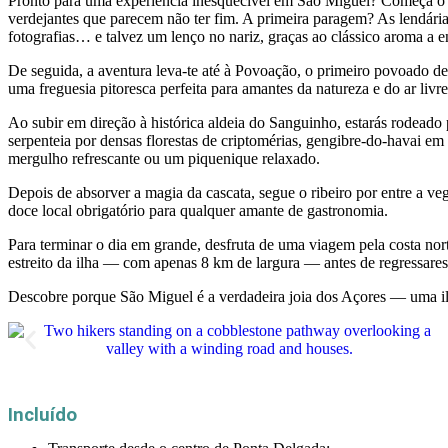
Pronto para uma experiência inesquecível em São Miguel? Começa o 
verdejantes que parecem não ter fim. A primeira paragem? As lendári
fotografias… e talvez um lenço no nariz, graças ao clássico aroma a e
De seguida, a aventura leva-te até à Povoação, o primeiro povoado de
uma freguesia pitoresca perfeita para amantes da natureza e do ar livre
Ao subir em direção à histórica aldeia do Sanguinho, estarás rodeado 
serpenteia por densas florestas de criptomérias, gengibre-do-havai e
mergulho refrescante ou um piquenique relaxado.
Depois de absorver a magia da cascata, segue o ribeiro por entre a v
doce local obrigatório para qualquer amante de gastronomia.
Para terminar o dia em grande, desfruta de uma viagem pela costa nor
estreito da ilha — com apenas 8 km de largura — antes de regressare
Descobre porque São Miguel é a verdadeira joia dos Açores — uma ilh
Incluído