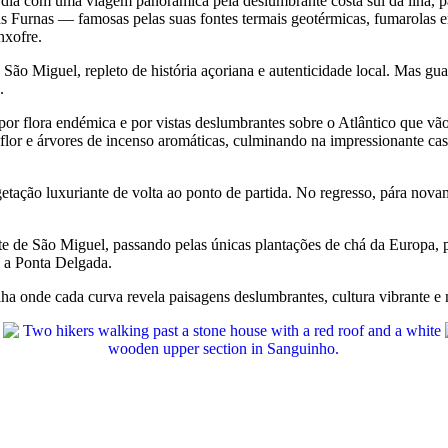
dia com uma viagem panorâmica pela deslumbrante costa sul da ilha, p
as Furnas — famosas pelas suas fontes termais geotérmicas, fumarolas
nxofre.
 São Miguel, repleto de história açoriana e autenticidade local. Mas gu
.
por flora endémica e por vistas deslumbrantes sobre o Atlântico que vão
m flor e árvores de incenso aromáticas, culminando na impressionante c
egetação luxuriante de volta ao ponto de partida. No regresso, pára no
te de São Miguel, passando pelas únicas plantações de chá da Europa, p
s a Ponta Delgada.
a onde cada curva revela paisagens deslumbrantes, cultura vibrante e