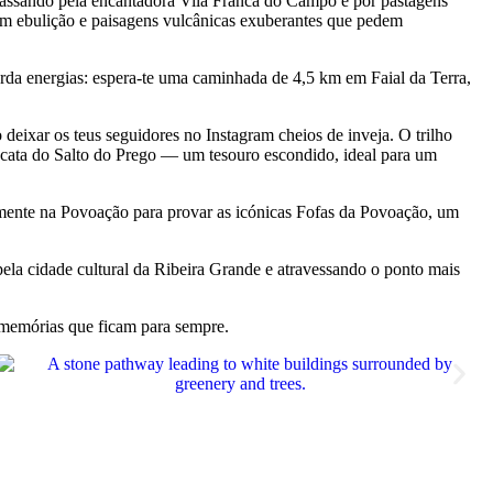
assando pela encantadora Vila Franca do Campo e por pastagens
 em ebulição e paisagens vulcânicas exuberantes que pedem
arda energias: espera-te uma caminhada de 4,5 km em Faial da Terra,
 deixar os teus seguidores no Instagram cheios de inveja. O trilho
ascata do Salto do Prego — um tesouro escondido, ideal para um
vamente na Povoação para provar as icónicas Fofas da Povoação, um
ela cidade cultural da Ribeira Grande e atravessando o ponto mais
 memórias que ficam para sempre.