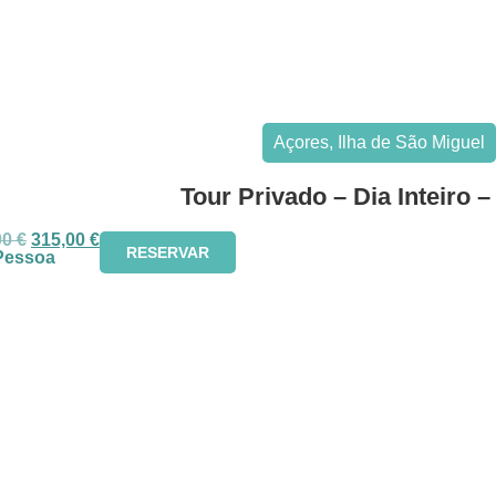
Açores
,
Ilha de São Miguel
Tour Privado – Dia Inteiro 
00
€
315,00
€
RESERVAR
Pessoa