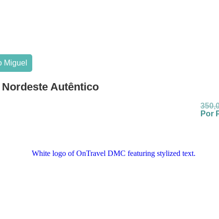
o Miguel
– Nordeste Autêntico
350,
Por 