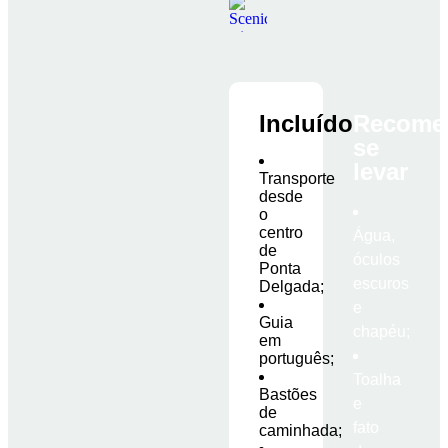
Incluído
Recome
se
levar
Transporte
desde
o
centro
Água,
de
óculos
Ponta
escuros
Delgada;
e
Guia
chapéu;
em
português;
Toalha
Bastões
e
de
fato
caminhada;