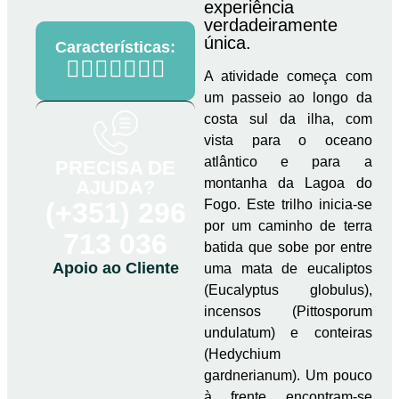
experiência
verdadeiramente
única.
Características:
A atividade começa com
um passeio ao longo da
costa sul da ilha, com
vista para o oceano
atlântico e para a
PRECISA DE
montanha da Lagoa do
AJUDA?
(+351) 296
Fogo. Este trilho inicia-se
por um caminho de terra
713 036
batida que sobe por entre
Apoio ao Cliente
uma mata de eucaliptos
(Eucalyptus globulus),
incensos (Pittosporum
undulatum) e conteiras
(Hedychium
gardnerianum). Um pouco
à frente encontram-se