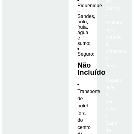
de
Piquenique
banho;
–
Sandes,
bolo,
Protetor
fruta,
solar
água
durante
e
sumo;
a
primavera
Seguro;
e
Não
verão;
Incluído
Casaco
leve
Transporte
o
de
ano
hotel
todo;
fora
do
Capa
centro
de