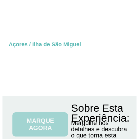
Açores
/
Ilha de São Miguel
Passeio a Pé – Lagoa do
Fogo
Por Pessoa / Desde:
Sobre Esta
Experiência:
MARQUE
Mergulhe nos
AGORA
detalhes e descubra
o que torna esta