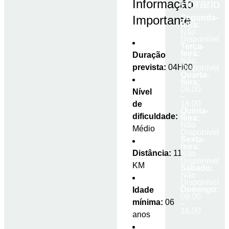
Informação
Horário
Importante
Segunda-
feira:
Não
Disponível
Terça-
feira:
Duração
Não
prevista:
04H00
Disponível
Quarta-
feira:
09.00
Nível
–
16.00
de
Quinta-
dificuldade:
feira:
Não
Médio
Disponível
Sexta-
feira:
Distância:
11
Não
Disponível
KM
Sábado:
Não
Disponível
Domingo:
Idade
09.00
mínima:
06
–
16.00
anos