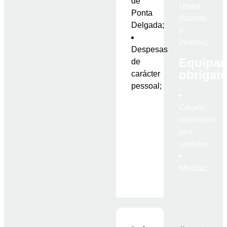
de
chuva
Ponta
durante
Delgada;
o
inverno;
Despesas
Equipa
de
obrigató
carácter
pessoal;
Calçado
confortável
para
caminhar;
Mochila;